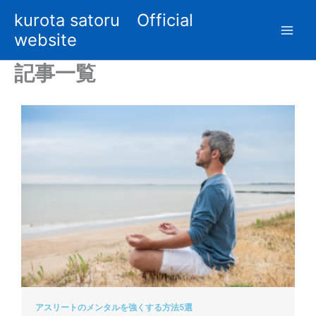
内
kurota satoru Official
容
website
を
ス
記事一覧
キ
ッ
プ
アスリートのメンタルを強くする方法5選